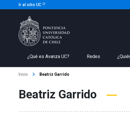
Ir al sitio UC
¿Qué es Avanza UC?
Redes
¿Quié
keyboard_arrow_right
Inicio
Beatriz Garrido
Beatriz Garrido