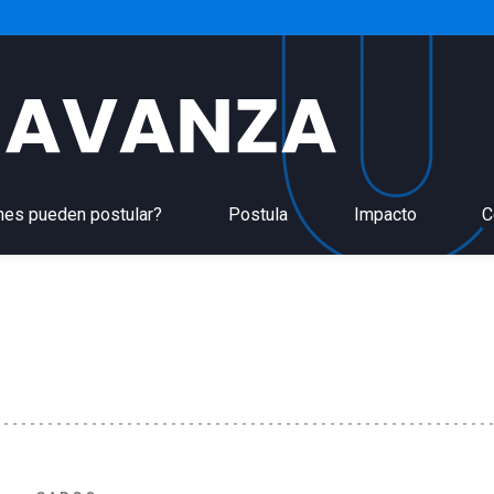
nes pueden postular?
Postula
Impacto
C