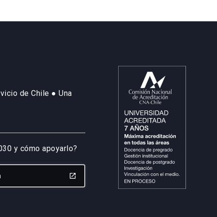
vicio de Chile ● Una
2030 y cómo apoyarlo?
n
launch