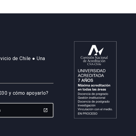
vicio de Chile ● Una
2030 y cómo apoyarlo?
n
launch