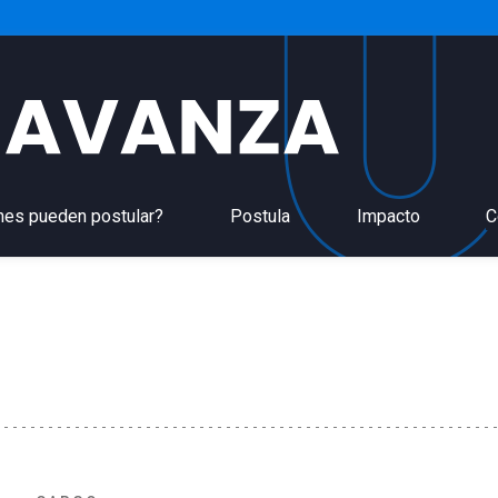
nes pueden postular?
Postula
Impacto
C