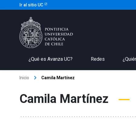
Ir al sitio UC
¿Qué es Avanza UC?
Redes
¿Quié
keyboard_arrow_right
Inicio
Camila Martínez
Camila Martínez