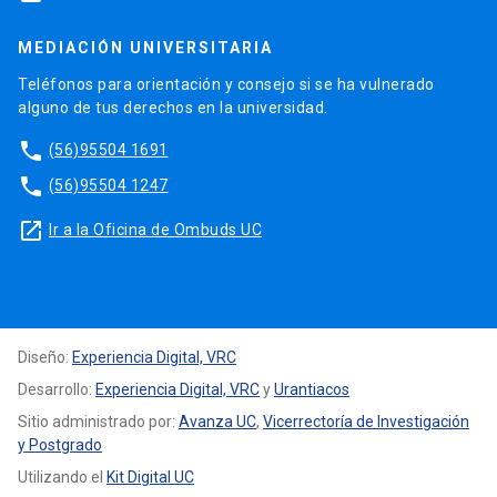
MEDIACIÓN UNIVERSITARIA
Teléfonos para orientación y consejo si se ha vulnerado
alguno de tus derechos en la universidad.
phone
(56)95504 1691
phone
(56)95504 1247
launch
Ir a la Oficina de Ombuds UC
Diseño:
Experiencia Digital, VRC
Desarrollo:
Experiencia Digital, VRC
y
Urantiacos
Sitio administrado por:
Avanza UC
,
Vicerrectoría de Investigación
y Postgrado
Utilizando el
Kit Digital UC