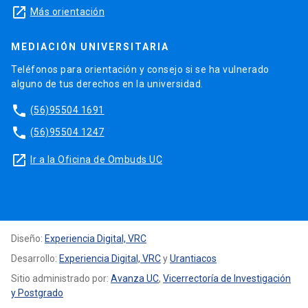
launch
Más orientación
MEDIACIÓN UNIVERSITARIA
Teléfonos para orientación y consejo si se ha vulnerado
alguno de tus derechos en la universidad.
phone
(56)95504 1691
phone
(56)95504 1247
launch
Ir a la Oficina de Ombuds UC
Diseño:
Experiencia Digital, VRC
Desarrollo:
Experiencia Digital, VRC
y
Urantiacos
Sitio administrado por:
Avanza UC
,
Vicerrectoría de Investigación
y Postgrado