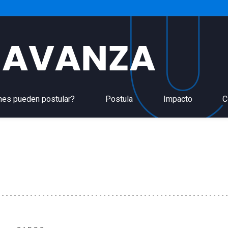
nes pueden postular?
Postula
Impacto
C