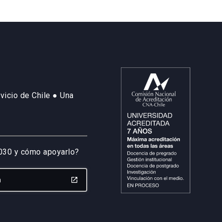
vicio de Chile ● Una
2030 y cómo apoyarlo?
n
launch