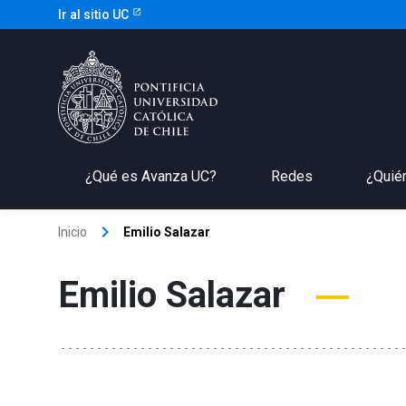
Ir al sitio UC
¿Qué es Avanza UC?
Redes
¿Quié
keyboard_arrow_right
Inicio
Emilio Salazar
Emilio Salazar