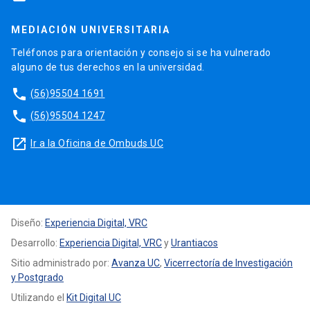
MEDIACIÓN UNIVERSITARIA
Teléfonos para orientación y consejo si se ha vulnerado
alguno de tus derechos en la universidad.
phone
(56)95504 1691
phone
(56)95504 1247
launch
Ir a la Oficina de Ombuds UC
Diseño:
Experiencia Digital, VRC
Desarrollo:
Experiencia Digital, VRC
y
Urantiacos
Sitio administrado por:
Avanza UC
,
Vicerrectoría de Investigación
y Postgrado
Utilizando el
Kit Digital UC