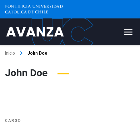
keyboard_arrow_right
Inicio
John Doe
John Doe
CARGO