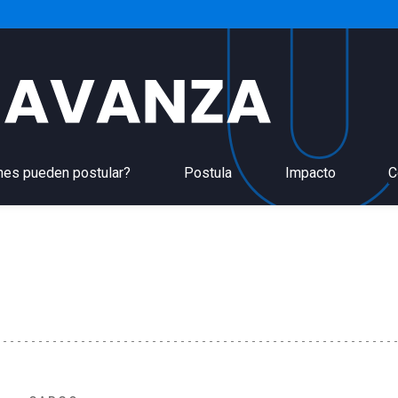
nes pueden postular?
Postula
Impacto
C