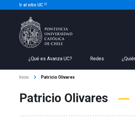
Ir al sitio UC
¿Qué es Avanza UC?
Redes
¿Quié
keyboard_arrow_right
Inicio
Patricio Olivares
Patricio Olivares