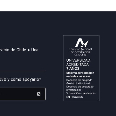
vicio de Chile ● Una
2030 y cómo apoyarlo?
n
launch