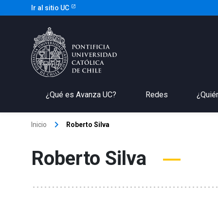
Ir al sitio UC
¿Qué es Avanza UC?
Redes
¿Quié
keyboard_arrow_right
Inicio
Roberto Silva
Roberto Silva