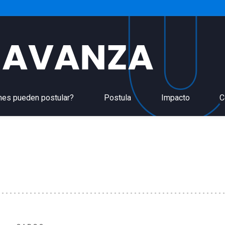
nes pueden postular?
Postula
Impacto
C