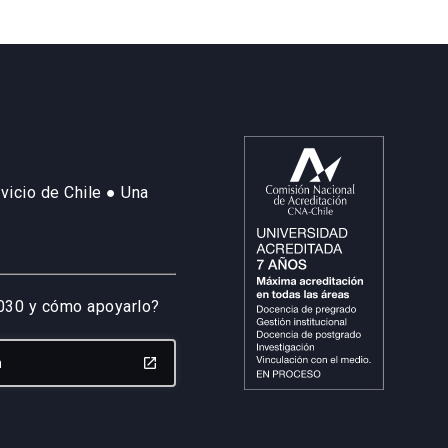
vicio de Chile ● Una
2030 y cómo apoyarlo?
n
launch