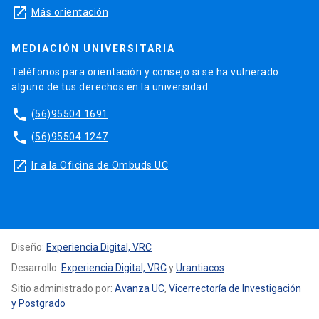
launch
Más orientación
MEDIACIÓN UNIVERSITARIA
Teléfonos para orientación y consejo si se ha vulnerado
alguno de tus derechos en la universidad.
phone
(56)95504 1691
phone
(56)95504 1247
launch
Ir a la Oficina de Ombuds UC
Diseño:
Experiencia Digital, VRC
Desarrollo:
Experiencia Digital, VRC
y
Urantiacos
Sitio administrado por:
Avanza UC
,
Vicerrectoría de Investigación
y Postgrado