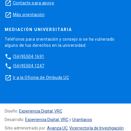
launch
Contacto para apoyo
launch
Más orientación
MEDIACIÓN UNIVERSITARIA
Teléfonos para orientación y consejo si se ha vulnerado
alguno de tus derechos en la universidad.
phone
(56)95504 1691
phone
(56)95504 1247
launch
Ir a la Oficina de Ombuds UC
Diseño:
Experiencia Digital, VRC
Desarrollo:
Experiencia Digital, VRC
y
Urantiacos
Sitio administrado por:
Avanza UC
,
Vicerrectoría de Investigación