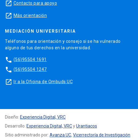
launch
Contacto para apoyo
launch
Más orientación
MEDIACIÓN UNIVERSITARIA
Teléfonos para orientación y consejo si se ha vulnerado
alguno de tus derechos en la universidad.
phone
(56)95504 1691
phone
(56)95504 1247
launch
Ir a la Oficina de Ombuds UC
Diseño:
Experiencia Digital, VRC
Desarrollo:
Experiencia Digital, VRC
y
Urantiacos
Sitio administrado por:
Avanza UC
,
Vicerrectoría de Investigación